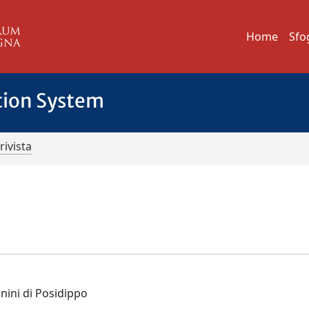
Home
Sfo
tion System
rivista
nini di Posidippo