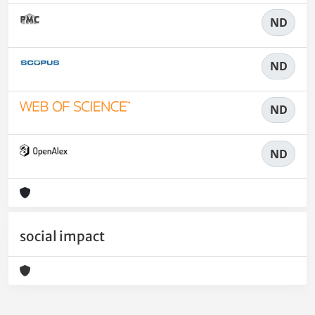
ND
ND
ND
ND
social impact