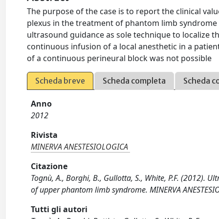
The purpose of the case is to report the clinical va
plexus in the treatment of phantom limb syndrome 
ultrasound guidance as sole technique to localize th
continuous infusion of a local anesthetic in a pat
of a continuous perineural block was not possible
Scheda breve
Scheda completa
Scheda c
Anno
2012
Rivista
MINERVA ANESTESIOLOGICA
Citazione
Tognù, A., Borghi, B., Gullotta, S., White, P.F. (2012).
of upper phantom limb syndrome. MINERVA ANESTESIO
Tutti gli autori