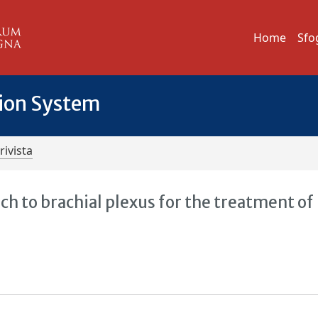
Home
Sfo
tion System
rivista
h to brachial plexus for the treatment of