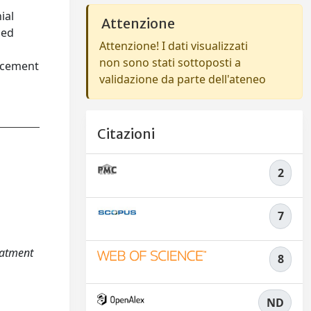
ial
Attenzione
ced
Attenzione! I dati visualizzati
non sono stati sottoposti a
lacement
validazione da parte dell'ateneo
Citazioni
2
7
reatment
8
ND