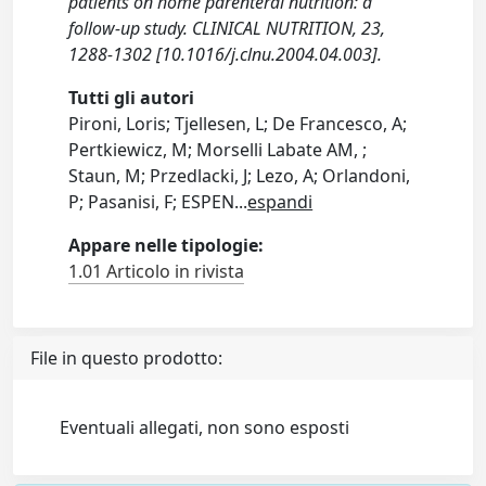
patients on home parenteral nutrition: a
follow-up study. CLINICAL NUTRITION, 23,
1288-1302 [10.1016/j.clnu.2004.04.003].
Tutti gli autori
Pironi, Loris; Tjellesen, L; De Francesco, A;
Pertkiewicz, M; Morselli Labate AM, ;
Staun, M; Przedlacki, J; Lezo, A; Orlandoni,
P; Pasanisi, F; ESPEN
...
espandi
Appare nelle tipologie:
1.01 Articolo in rivista
File in questo prodotto:
Eventuali allegati, non sono esposti