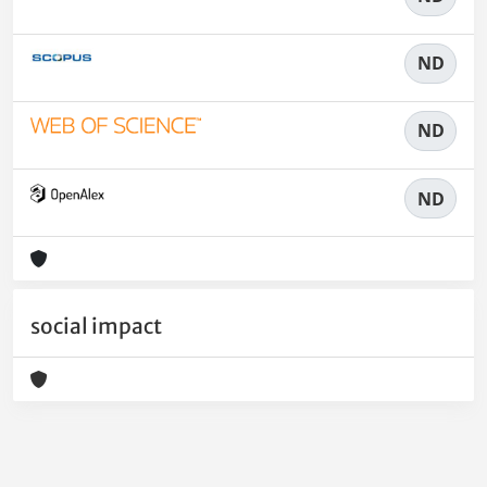
ND
ND
ND
social impact