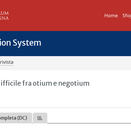
Home
Sfo
tion System
rivista
difficile fra otium e negotium
ompleta (DC)