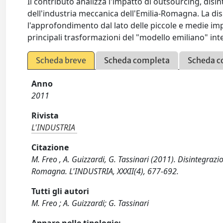
Il contributo analizza l'impatto di outsourcing, disi
dell'industria meccanica dell'Emilia-Romagna. La disp
l'approfondimento dal lato delle piccole e medie im
principali trasformazioni del "modello emiliano" int
Scheda breve
Scheda completa
Scheda c
Anno
2011
Rivista
L'INDUSTRIA
Citazione
M. Freo , A. Guizzardi, G. Tassinari (2011). Disintegrazi
Romagna. L'INDUSTRIA, XXXII(4), 677-692.
Tutti gli autori
M. Freo ; A. Guizzardi; G. Tassinari