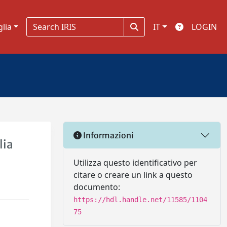
glia
IT
LOGIN
Informazioni
lia
Utilizza questo identificativo per
citare o creare un link a questo
documento:
https://hdl.handle.net/11585/1104
75