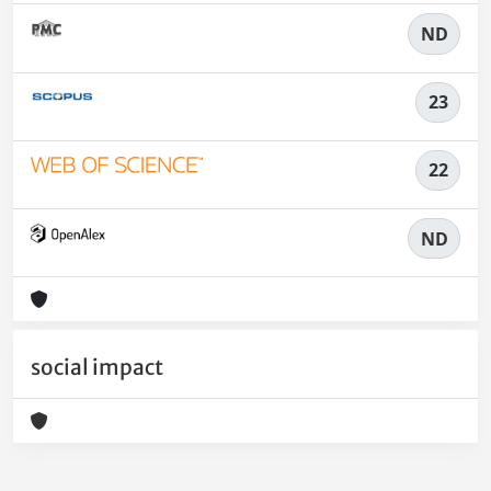
ND
23
22
ND
social impact