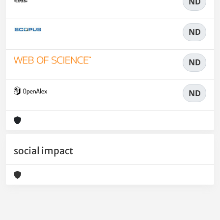
ND
ND
ND
ND
social impact