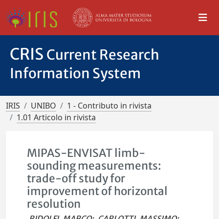
CRIS
Current Research
Information System
IRIS
UNIBO
1 - Contributo in rivista
1.01 Articolo in rivista
MIPAS-ENVISAT limb-
sounding measurements:
trade-off study for
improvement of horizontal
resolution
RIDOLFI, MARCO
;
CARLOTTI, MASSIMO
;