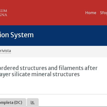
Home
Sfo
tion System
rivista
rdered structures and filaments after
ayer silicate mineral structures
ompleta (DC)