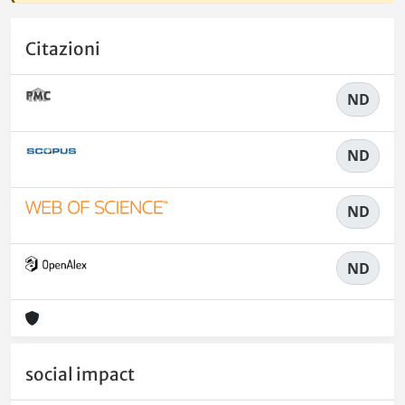
Citazioni
ND
ND
ND
ND
social impact