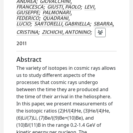
ANDREA
;
GIOVACCHINI,
FRANCESCA
;
GIUSTI, PAOLO
;
LEVI,
GIUSEPPE
;
PALMONARI,
FEDERICO
;
QUADRANI,
LUCIO
;
SARTORELLI, GABRIELLA
;
SBARRA,
CRISTINA
;
ZICHICHI, ANTONINO
;
2011
Abstract
The variety of isotopes in cosmic rays allows
us to study different aspects of the
processes that cosmic rays undergo
between the time they are produced and
the time of their arrival in the heliosphere.
In this paper, we present measurements of
the isotopic ratios (2)H/(4)He, (3)He/(4)He,
(6)Li/(7)Li, (7)Be/((9)Be+(10)Be), and
(10)B/(11)B in the range 0.2-1.4 GeV of
kinetic energy per nucleon. The