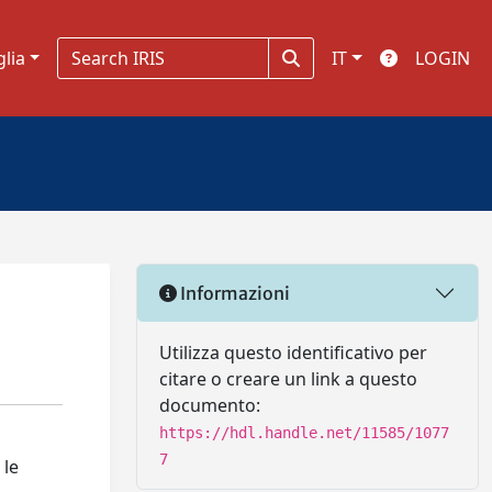
glia
IT
LOGIN
Informazioni
Utilizza questo identificativo per
citare o creare un link a questo
documento:
https://hdl.handle.net/11585/1077
7
 le