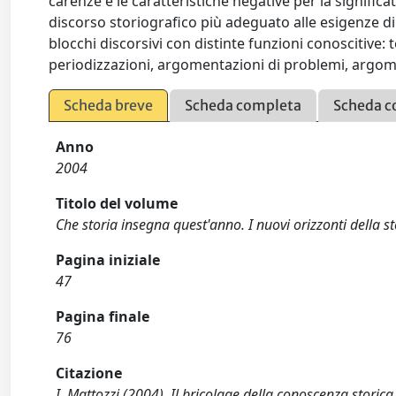
carenze e le caratteristiche negative per la signific
discorso storiografico più adeguato alle esigenze di 
blocchi discorsivi con distinte funzioni conoscitive: t
periodizzazioni, argomentazioni di problemi, argome
Scheda breve
Scheda completa
Scheda c
Anno
2004
Titolo del volume
Che storia insegna quest'anno. I nuovi orizzonti della s
Pagina iniziale
47
Pagina finale
76
Citazione
I. Mattozzi (2004). Il bricolage della conoscenza storica