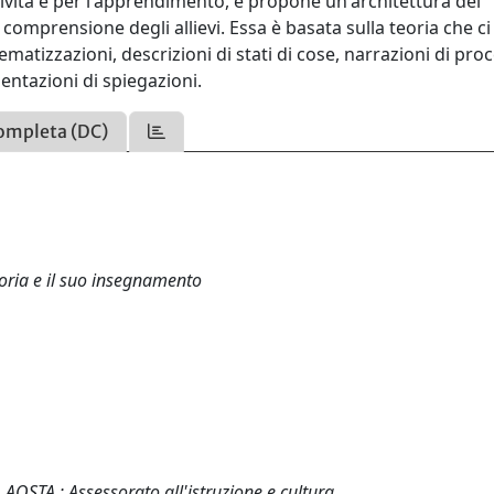
atività e per l'apprendimento, e propone un'architettura del
comprensione degli allievi. Essa è basata sulla teoria che c
ematizzazioni, descrizioni di stati di cose, narrazioni di proc
ntazioni di spiegazioni.
ompleta (DC)
toria e il suo insegnamento
. AOSTA : Assessorato all'istruzione e cultura.