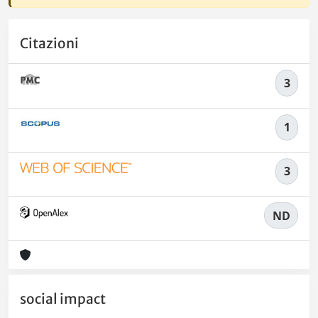
Citazioni
3
1
3
ND
social impact