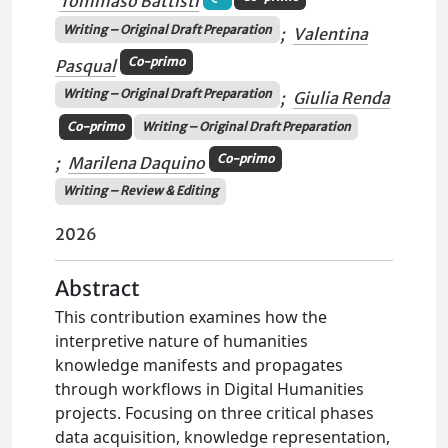
Tommaso Battisti
Writing – Original Draft Preparation
;
Valentina
Co-primo
Pasqual
Writing – Original Draft Preparation
;
Giulia Renda
Co-primo
Writing – Original Draft Preparation
Co-primo
;
Marilena Daquino
Writing – Review & Editing
2026
Abstract
This contribution examines how the
interpretive nature of humanities
knowledge manifests and propagates
through workflows in Digital Humanities
projects. Focusing on three critical phases
data acquisition, knowledge representation,