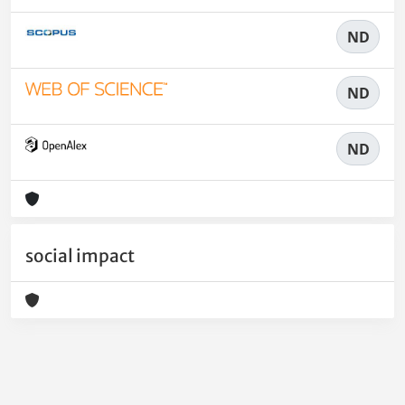
ND
ND
ND
social impact