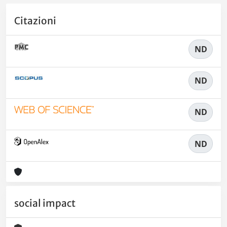
Citazioni
ND
ND
ND
ND
social impact