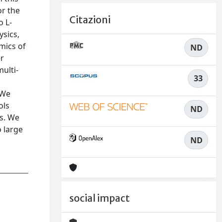
or the
Citazioni
o L-
ysics,
mics of
ND
er
ulti-
33
 We
ols
ND
ns. We
o large
ND
social impact