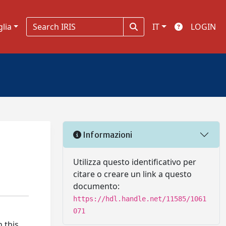
glia
IT
LOGIN
Informazioni
Utilizza questo identificativo per
citare o creare un link a questo
documento:
https://hdl.handle.net/11585/1061
071
 this