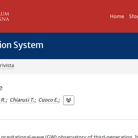
Home
Sfo
tion System
rivista
e
 R.
;
Chiarusi T.
;
Cuoco E.
;
a gravitational-wave (GW) observatory of third-generation. In