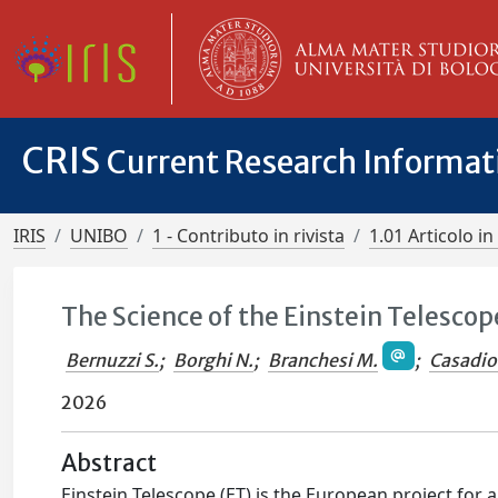
CRIS
Current Research Informa
IRIS
UNIBO
1 - Contributo in rivista
1.01 Articolo in 
The Science of the Einstein Telescop
Bernuzzi S.
;
Borghi N.
;
Branchesi M.
;
Casadio
2026
Abstract
Einstein Telescope (ET) is the European project for 