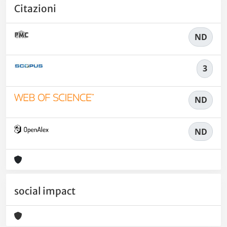
Citazioni
ND
3
ND
ND
social impact