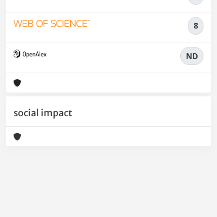
8
ND
social impact