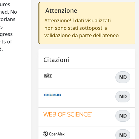
tures
Attenzione
omed. No
torians
Attenzione! I dati visualizzati
ns
non sono stati sottoposti a
ogress
validazione da parte dell'ateneo
rts of
d.
Citazioni
ND
ND
ND
ND