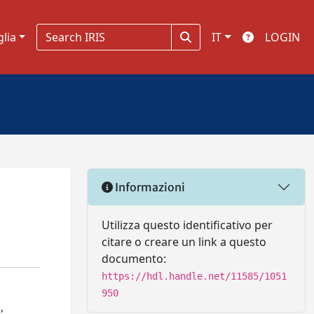
glia
IT
LOGIN
Informazioni
Utilizza questo identificativo per
citare o creare un link a questo
documento:
https://hdl.handle.net/11585/1051
950
,