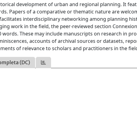
storical development of urban and regional planning. It fea
ords. Papers of a comparative or thematic nature are welc
 facilitates interdisciplinary networking among planning his
ing work in the field, the peer-reviewed section Connexio
00 words. These may include manuscripts on research in pr
miniscences, accounts of archival sources or datasets, repo
ts of relevance to scholars and practitioners in the fiel
ompleta (DC)