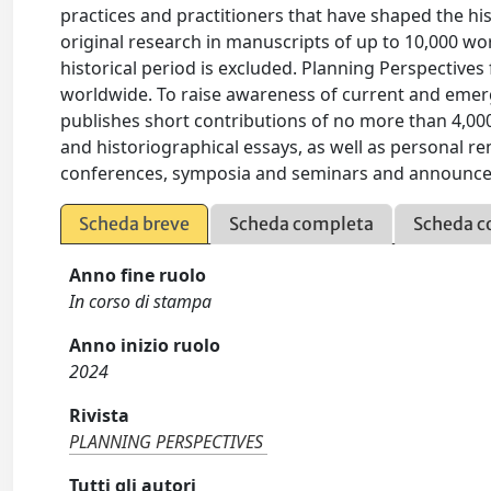
practices and practitioners that have shaped the hi
original research in manuscripts of up to 10,000 w
historical period is excluded. Planning Perspectives
worldwide. To raise awareness of current and emerg
publishes short contributions of no more than 4,0
and historiographical essays, as well as personal re
conferences, symposia and seminars and announcemen
Scheda breve
Scheda completa
Scheda c
Anno fine ruolo
In corso di stampa
Anno inizio ruolo
2024
Rivista
PLANNING PERSPECTIVES
Tutti gli autori