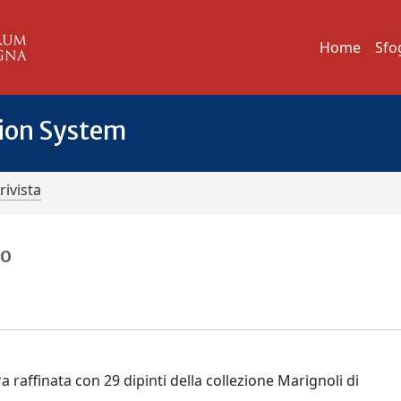
Home
Sfo
tion System
rivista
ro
affinata con 29 dipinti della collezione Marignoli di