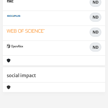
ND
ND
ND
ND
social impact