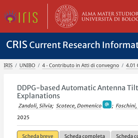
CRIS
Current Research Informa
IRIS
UNIBO
4 - Contributo in Atti di convegno
4.01 
DDPG-based Automatic Antenna Tilt 
Explanations
Zandoli, Silvia
;
Scotece, Domenico
;
Foschini,
2025
Scheda breve
Scheda completa
Scheda c