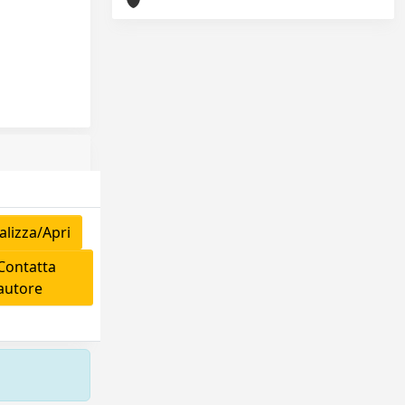
lizza/Apri
ontatta
'autore