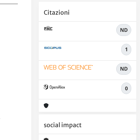
Citazioni
ND
1
ND
0
l
social impact