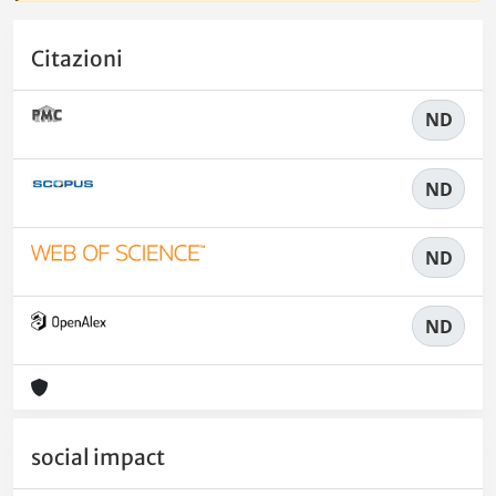
Citazioni
ND
ND
ND
ND
social impact