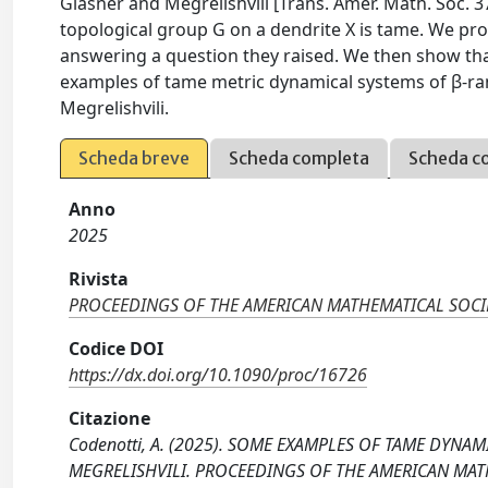
Glasner and Megrelishvili [Trans. Amer. Math. Soc. 3
topological group G on a dendrite X is tame. We pr
answering a question they raised. We then show th
examples of tame metric dynamical systems of β-ra
Megrelishvili.
Scheda breve
Scheda completa
Scheda c
Anno
2025
Rivista
PROCEEDINGS OF THE AMERICAN MATHEMATICAL SOCI
Codice DOI
https://dx.doi.org/10.1090/proc/16726
Citazione
Codenotti, A. (2025). SOME EXAMPLES OF TAME DYN
MEGRELISHVILI. PROCEEDINGS OF THE AMERICAN MATHE