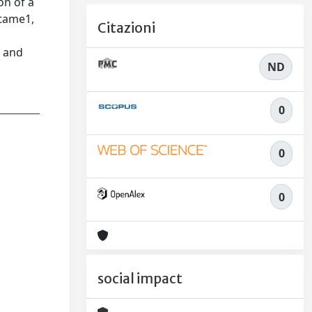
on of a
 tame1,
Citazioni
r and
ND
0
0
0
social impact