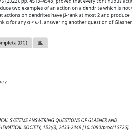
75 (2022), pp. 4513–4548] proved that every continuous acti
oduce two examples of an action on a dendrite which is not
at actions on dendrites have β-rank at most 2 and produce
nk α for any α < ω1, answering another question of Glasne
ompleta (DC)
ETY
AMICAL SYSTEMS ANSWERING QUESTIONS OF GLASNER AND
MATICAL SOCIETY, 153(6), 2433-2449 [10.1090/proc/16726].