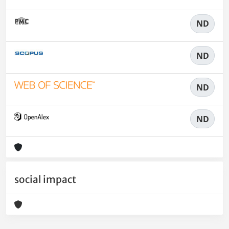
ND
ND
ND
ND
social impact