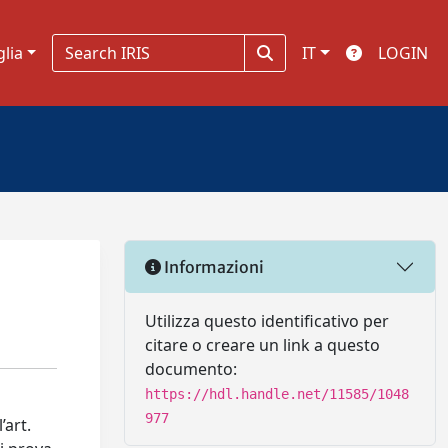
glia
IT
LOGIN
Informazioni
Utilizza questo identificativo per
citare o creare un link a questo
documento:
https://hdl.handle.net/11585/1048
977
’art.