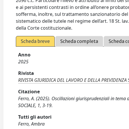
2096 c.c. Particolare rilievo è attribuito ai limiti de
e ai persistenti contrasti in ordine all’onere probator
sofferma, inoltre, sul trattamento sanzionatorio del
sistematico delle tutele nel regime dell’art. 18 St. la
della Corte costituzionale.
Scheda breve
Scheda completa
Scheda c
Anno
2025
Rivista
RIVISTA GIURIDICA DEL LAVORO E DELLA PREVIDENZA 
Citazione
Ferro, A. (2025). Oscillazioni giurisprudenziali in t
SOCIALE, 1, 3-19.
Tutti gli autori
Ferro, Ambra