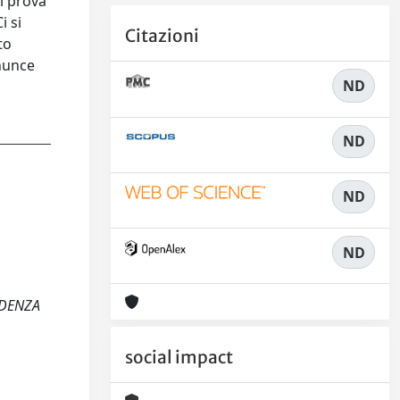
di prova
i si
Citazioni
to
onunce
ND
ND
ND
ND
VIDENZA
social impact