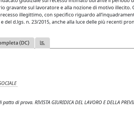
l sindacato giudiziale sul recesso intimato durante il periodo 
io gravante sul lavoratore e alla nozione di motivo illecito. C
 recesso illegittimo, con specifico riguardo all’inquadramen
v. e del d.lgs. n. 23/2015, anche alla luce delle più recenti pr
ompleta (DC)
SOCIALE
ema di patto di prova. RIVISTA GIURIDICA DEL LAVORO E DELLA PRE