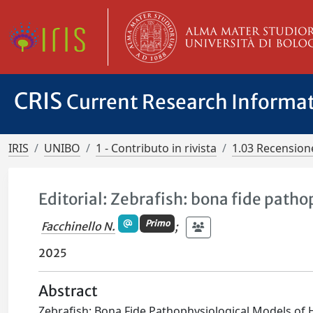
CRIS
Current Research Informa
IRIS
UNIBO
1 - Contributo in rivista
1.03 Recensione
Editorial: Zebrafish: bona fide path
Primo
Facchinello N.
;
2025
Abstract
Zebrafish: Bona Fide Pathophysiological Models of