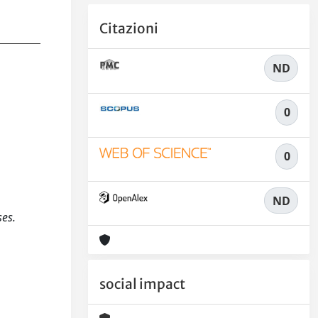
Citazioni
ND
0
0
ND
ses.
social impact