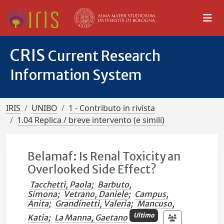
CRIS
Current Research
Information System
IRIS
UNIBO
1 - Contributo in rivista
1.04 Replica / breve intervento (e simili)
Belamaf: Is Renal Toxicity an
Overlooked Side Effect?
Tacchetti, Paola
;
Barbuto,
Simona
;
Vetrano, Daniele
;
Campus,
Anita
;
Grandinetti, Valeria
;
Mancuso,
Ultimo
Katia
;
La Manna, Gaetano