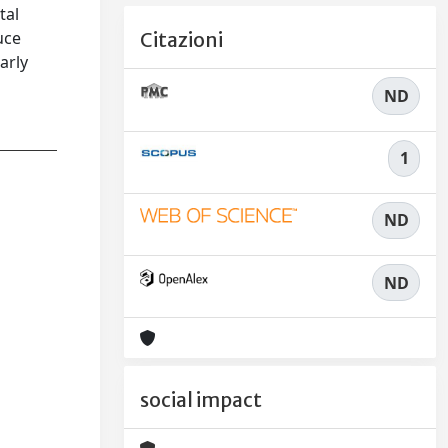
tal
uce
Citazioni
arly
ND
1
ND
ND
social impact