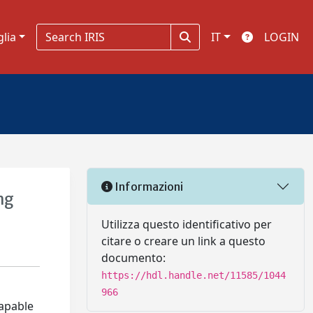
glia
IT
LOGIN
Informazioni
ng
Utilizza questo identificativo per
citare o creare un link a questo
documento:
https://hdl.handle.net/11585/1044
966
capable