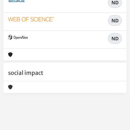
ND
ND
ND
social impact