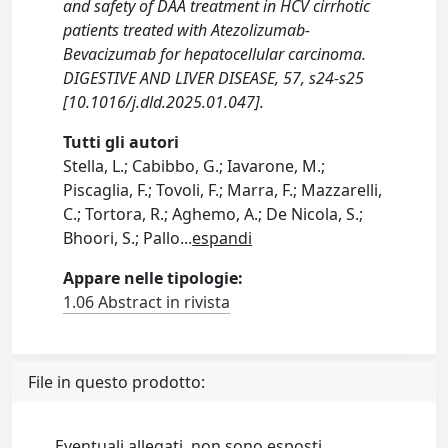
and safety of DAA treatment in HCV cirrhotic
patients treated with Atezolizumab-
Bevacizumab for hepatocellular carcinoma.
DIGESTIVE AND LIVER DISEASE, 57, s24-s25
[10.1016/j.dld.2025.01.047].
Tutti gli autori
Stella, L.; Cabibbo, G.; Iavarone, M.;
Piscaglia, F.; Tovoli, F.; Marra, F.; Mazzarelli,
C.; Tortora, R.; Aghemo, A.; De Nicola, S.;
Bhoori, S.; Pallo
...
espandi
Appare nelle tipologie:
1.06 Abstract in rivista
File in questo prodotto:
Eventuali allegati, non sono esposti