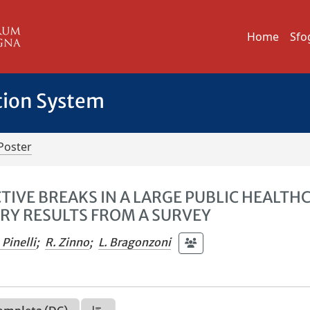
Home
Sfo
tion System
Poster
IVE BREAKS IN A LARGE PUBLIC HEALTH
ARY RESULTS FROM A SURVEY
 Pinelli
;
R. Zinno
;
L. Bragonzoni