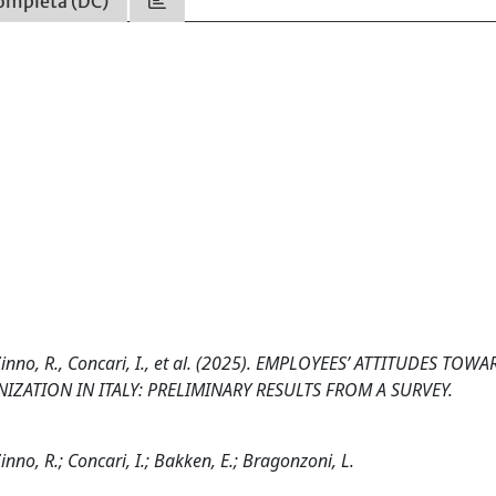
ompleta (DC)
E., Zinno, R., Concari, I., et al. (2025). EMPLOYEES’ ATTITUDES TOW
IZATION IN ITALY: PRELIMINARY RESULTS FROM A SURVEY.
 Zinno, R.; Concari, I.; Bakken, E.; Bragonzoni, L.