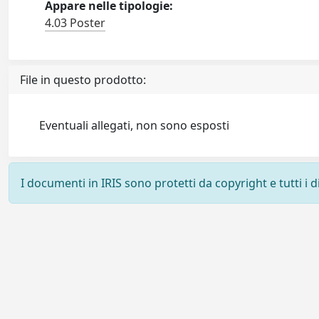
Appare nelle tipologie:
4.03 Poster
File in questo prodotto:
Eventuali allegati, non sono esposti
I documenti in IRIS sono protetti da copyright e tutti i di
Powered by
IRIS
-
about IRIS
-
Utilizzo dei cookie
-