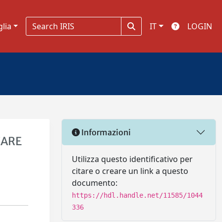
glia
IT
LOGIN
Informazioni
CARE
Utilizza questo identificativo per
citare o creare un link a questo
documento:
https://hdl.handle.net/11585/1044
336