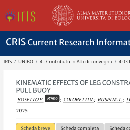
CRIS
Current Research Informa
IRIS
UNIBO
4 - Contributo in Atti di convegno
4.03 
KINEMATIC EFFECTS OF LEG CONST
PULL BUOY
Primo
BOSETTO P.
;
COLORETTI V.
;
RUSPI M. L.
;
L
2025
Scheda breve
Scheda completa
Scheda c