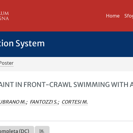
Home
Sfo
tion System
Poster
RAINT IN FRONT-CRAWL SWIMMING WITH 
UBRANO M.
;
FANTOZZI S.
;
CORTESI M.
ompleta (DC)