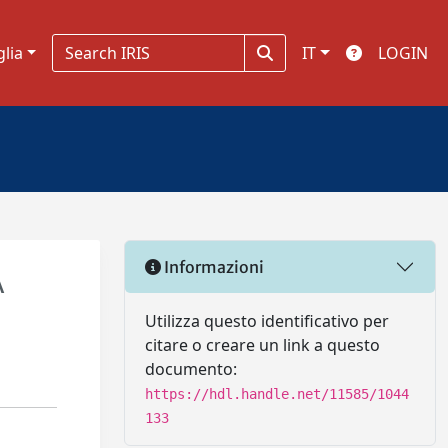
glia
IT
LOGIN
Informazioni
A
Utilizza questo identificativo per
citare o creare un link a questo
documento:
https://hdl.handle.net/11585/1044
133