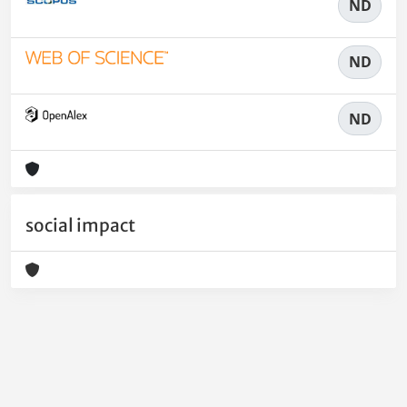
ND
ND
ND
social impact