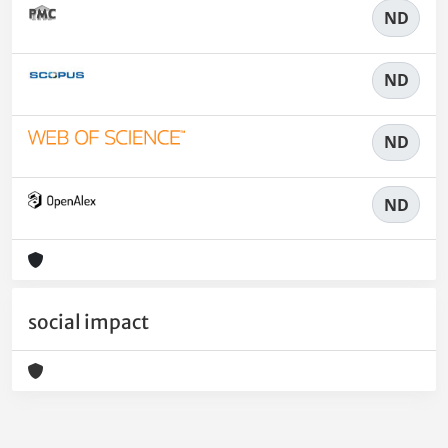
ND
ND
ND
ND
social impact