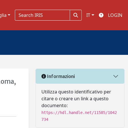
glia
IT
LOGIN
Informazioni
(Roma,
Utilizza questo identificativo per
citare o creare un link a questo
documento:
https://hdl.handle.net/11585/1042
734