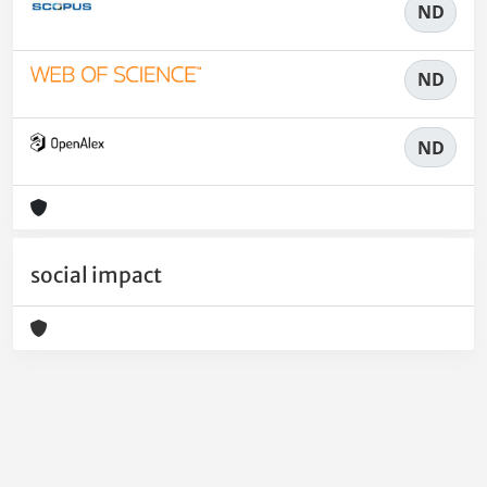
ND
ND
ND
social impact