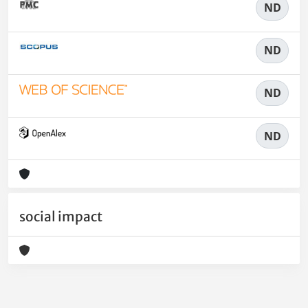
ND
ND
ND
ND
social impact