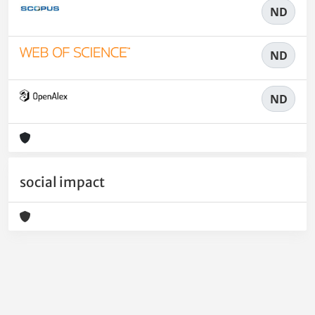
ND
ND
ND
social impact