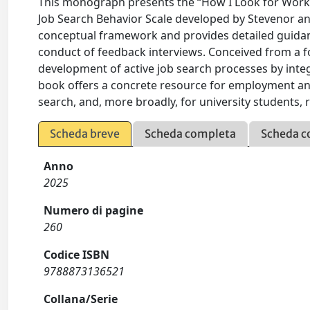
This monograph presents the “How I Look for Work” 
Job Search Behavior Scale developed by Stevenor and
conceptual framework and provides detailed guida
conduct of feedback interviews. Conceived from a f
development of active job search processes by integr
book offers a concrete resource for employment and
search, and, more broadly, for university students, 
Scheda breve
Scheda completa
Scheda c
Anno
2025
Numero di pagine
260
Codice ISBN
9788873136521
Collana/Serie