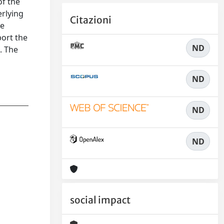
of the
erlying
Citazioni
he
port the
ND
. The
ND
ND
ND
social impact