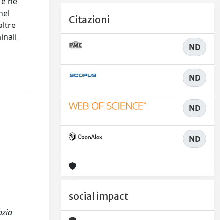
 e ne
nel
Citazioni
altre
inali
ND
ND
ND
ND
social impact
azia