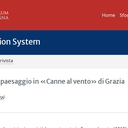
Home
Sfo
tion System
rivista
e paesaggio in «Canne al vento» di Grazia
zi