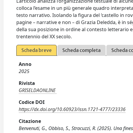
L’articolo analizza l’organizzazione testuale di alcu
colloca l’esame in un più generale quadro interpretat
testo narrativo. Isolando la figura del ‘castello in ro
pagine – narrative e non – di Grazia Deledda, è in s
della sua posizione in ordine al contesto letterario ed
trentennio del XX secolo.
Scheda breve
Scheda completa
Scheda c
Anno
2025
Rivista
GRISELDAONLINE
Codice DOI
https://dx.doi.org/10.60923/issn.1721-4777/23336
Citazione
Benvenuti, G., Obbiso, S., Stracuzzi, R. (2025). Una fin