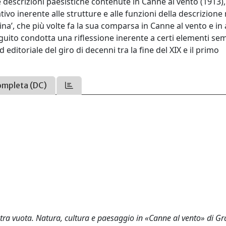
ne descrizioni paesistiche contenute in Canne al vento (1913),
ivo inerente alle strutture e alle funzioni della descrizione 
vina’, che più volte fa la sua comparsa in Canne al vento e in 
éguito condotta una riflessione inerente a certi elementi sem
 editoriale del giro di decenni tra la fine del XIX e il primo
ompleta (DC)
estra vuota. Natura, cultura e paesaggio in «Canne al vento» di Gr