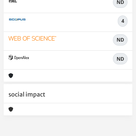
ND
4
ND
ND
social impact