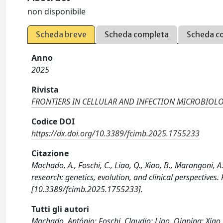
non disponibile
Scheda breve
Scheda completa
Scheda c
Anno
2025
Rivista
FRONTIERS IN CELLULAR AND INFECTION MICROBIOL
Codice DOI
https://dx.doi.org/10.3389/fcimb.2025.1755233
Citazione
Machado, A., Foschi, C., Liao, Q., Xiao, B., Marangoni, 
research: genetics, evolution, and clinical perspect
[10.3389/fcimb.2025.1755233].
Tutti gli autori
Machado, António; Foschi, Claudio; Liao, Qinping; Xiao