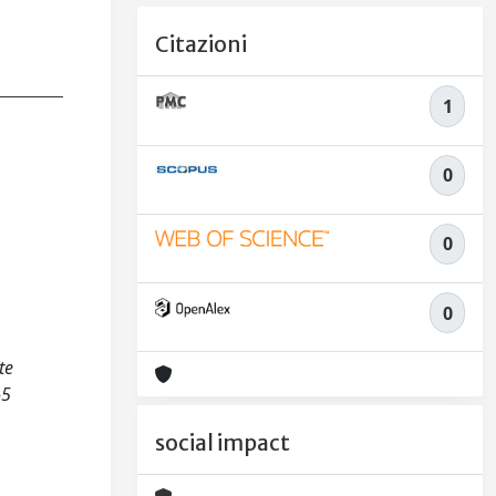
Citazioni
1
0
0
0
te
-5
social impact