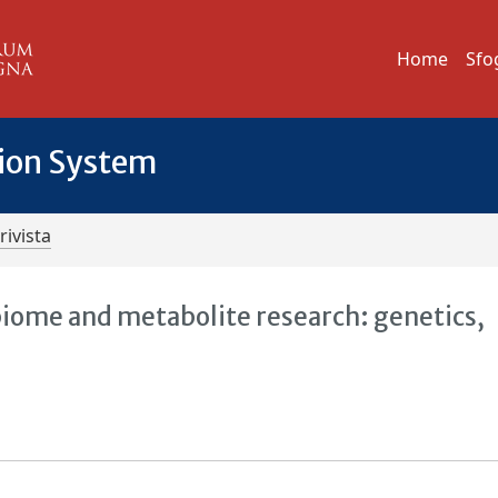
Home
Sfo
tion System
rivista
biome and metabolite research: genetics,