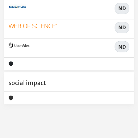
ND
ND
ND
social impact