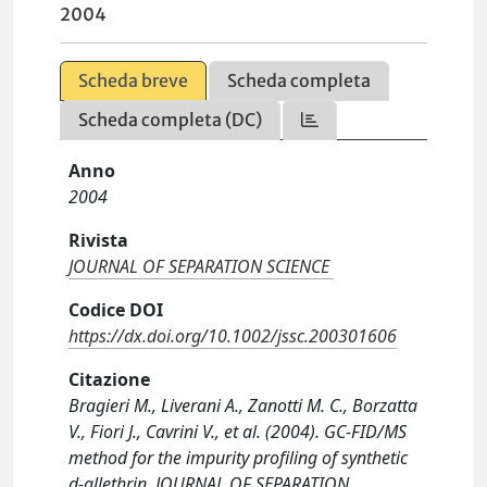
2004
Scheda breve
Scheda completa
Scheda completa (DC)
Anno
2004
Rivista
JOURNAL OF SEPARATION SCIENCE
Codice DOI
https://dx.doi.org/10.1002/jssc.200301606
Citazione
Bragieri M., Liverani A., Zanotti M. C., Borzatta
V., Fiori J., Cavrini V., et al. (2004). GC-FID/MS
method for the impurity profiling of synthetic
d-allethrin. JOURNAL OF SEPARATION