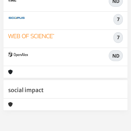
ND
7
7
ND
social impact