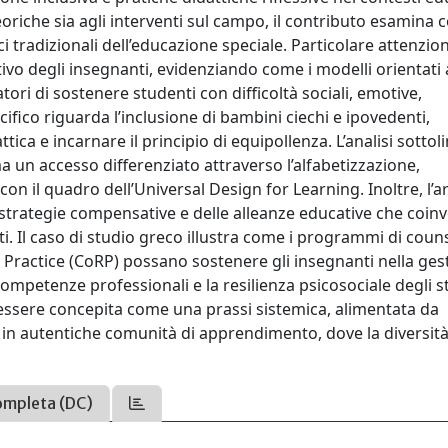
 teoriche sia agli interventi sul campo, il contributo esamina 
 tradizionali dell’educazione speciale. Particolare attenzio
tivo degli insegnanti, evidenziando come i modelli orientati 
tori di sostenere studenti con difficoltà sociali, emotive,
ico riguarda l’inclusione di bambini ciechi e ipovedenti,
ica e incarnare il principio di equipollenza. L’analisi sottol
a un accesso differenziato attraverso l’alfabetizzazione,
a con il quadro dell’Universal Design for Learning. Inoltre, l’a
le strategie compensative e delle alleanze educative che coi
zati. Il caso di studio greco illustra come i programmi di coun
ve Practice (CoRP) possano sostenere gli insegnanti nella ges
competenze professionali e la resilienza psicosociale degli s
a essere concepita come una prassi sistemica, alimentata da
ole in autentiche comunità di apprendimento, dove la diversità
ompleta (DC)