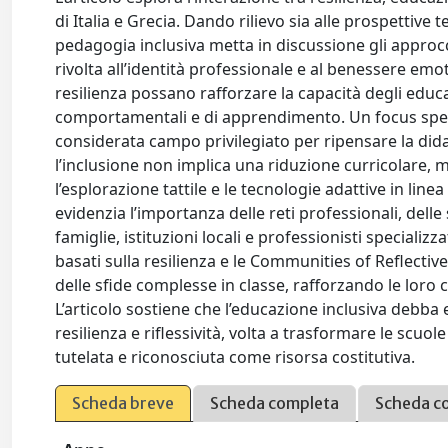
di Italia e Grecia. Dando rilievo sia alle prospettive
pedagogia inclusiva metta in discussione gli approcci
rivolta all’identità professionale e al benessere emo
resilienza possano rafforzare la capacità degli educa
comportamentali e di apprendimento. Un focus specif
considerata campo privilegiato per ripensare la didatt
l’inclusione non implica una riduzione curricolare, m
l’esplorazione tattile e le tecnologie adattive in line
evidenzia l’importanza delle reti professionali, del
famiglie, istituzioni locali e professionisti specializ
basati sulla resilienza e le Communities of Reflecti
delle sfide complesse in classe, rafforzando le loro 
L’articolo sostiene che l’educazione inclusiva debb
resilienza e riflessività, volta a trasformare le scu
tutelata e riconosciuta come risorsa costitutiva.
Scheda breve
Scheda completa
Scheda c