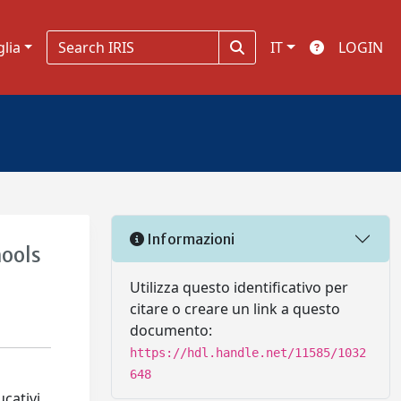
glia
IT
LOGIN
Informazioni
hools
Utilizza questo identificativo per
citare o creare un link a questo
documento:
https://hdl.handle.net/11585/1032
648
ucativi