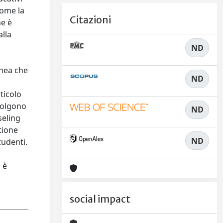
come la
Citazioni
ne è
alla
ND
inea che
ND
rticolo
nvolgono
ND
seling
tione
ND
tudenti.
 è
social impact