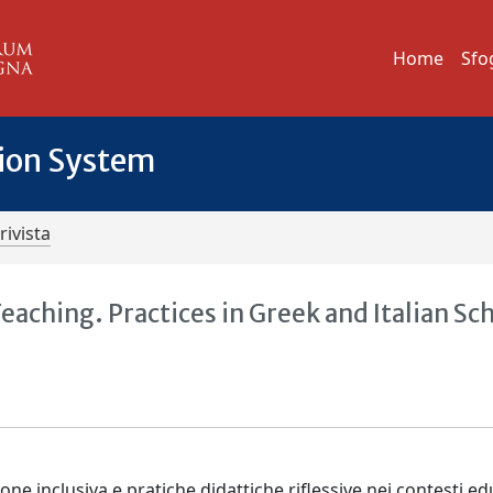
Home
Sfo
tion System
rivista
eaching. Practices in Greek and Italian Sc
ione inclusiva e pratiche didattiche riflessive nei contesti ed