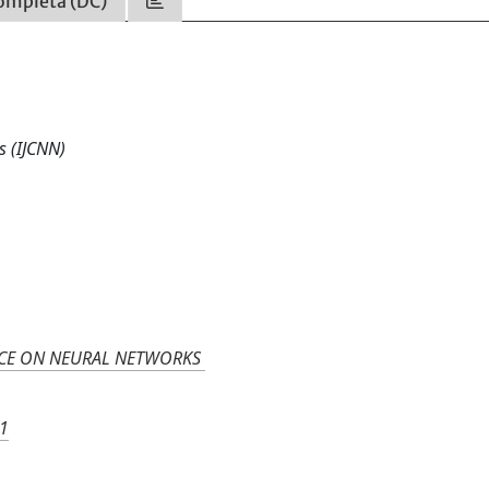
ompleta (DC)
s (IJCNN)
ENCE ON NEURAL NETWORKS
01