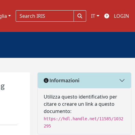
glia
IT
LOGIN
Informazioni
ng
Utilizza questo identificativo per
citare o creare un link a questo
documento:
https://hdl.handle.net/11585/1032
295