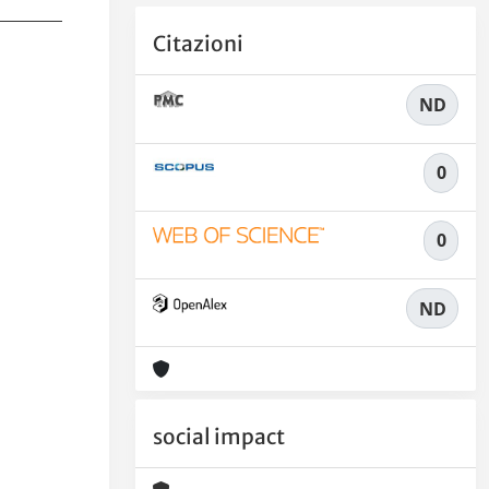
Citazioni
ND
0
0
ND
social impact